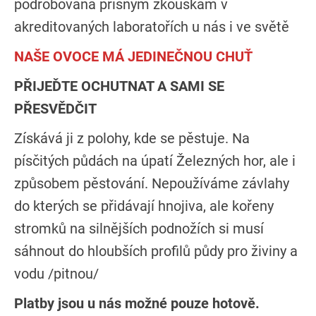
podrobovaná přísným zkouškám v
akreditovaných laboratořích u nás i ve světě
NAŠE OVOCE MÁ JEDINEČNOU CHUŤ
PŘIJEĎTE OCHUTNAT A SAMI SE
PŘESVĚDČIT
Získává ji z polohy, kde se pěstuje. Na
písčitých půdách na úpatí Železných hor, ale i
způsobem pěstování. Nepoužíváme závlahy
do kterých se přidávají hnojiva, ale kořeny
stromků na silnějších podnožích si musí
sáhnout do hloubších profilů půdy pro živiny a
vodu /pitnou/
Platby jsou u nás možné pouze hotově.