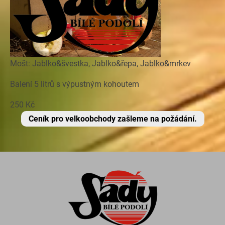
Mošt: Jablko&švestka, Jablko&řepa, Jablko&mrkev
Balení 5 litrů s výpustným kohoutem
250 Kč
Ceník pro velkoobchody zašleme na požádání.