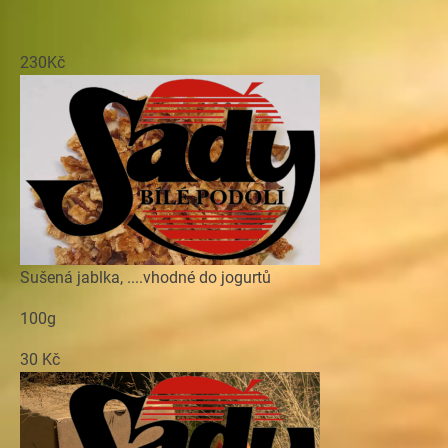
230Kč
Sušená jablka, ....vhodné do jogurtů
100g
30 Kč