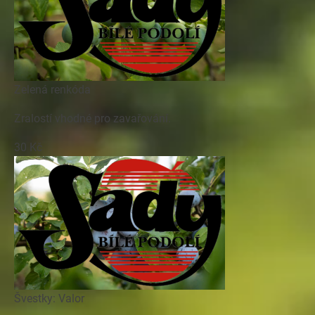
Zelená renkóda
Zralostí vhodné pro zavařování.
30 Kč
Švestky: Valor